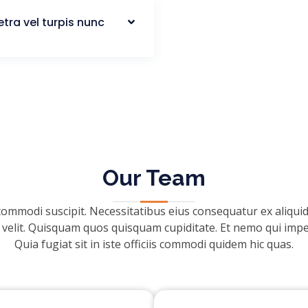
etra vel turpis nunc
Our Team
mmodi suscipit. Necessitatibus eius consequatur ex aliqui
r velit. Quisquam quos quisquam cupiditate. Et nemo qui impedi
Quia fugiat sit in iste officiis commodi quidem hic quas.