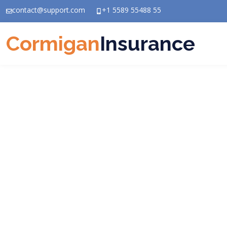
contact@support.com
+1 5589 55488 55
Cormigan
Insurance