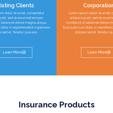
isting Clients
Corporatio
m dolor sit amet, consectetur
Lorem ipsum dolor sit amet, 
g elit, sed do eiusmod tempor
adipiscing elit, sed do eius
t labore et dolore magna aliqua.
incididunt ut labore et dolore 
e dolor in reprehenderit Asperiores
Duis aute irure dolor in reprehend
s sed et. Tenetur quia eos.
dolores sed et. Tenetur qu
Learn More
Learn More
Insurance Products